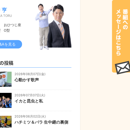
 亨
KA TORU
おひつじ座
型
O型
&Aを見る
の投稿
2026年08月07日(金)
心動かす歌声
2026年07月07日(火)
イカと昆虫と私
2026年06月02日(火)
ハチミツ＆バラ 生中継の裏側