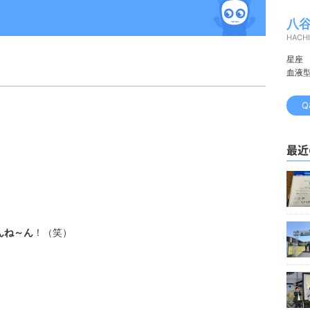
八谷
HACHI
星座
血液
Q
最近
。
んね～ん
！（笑）