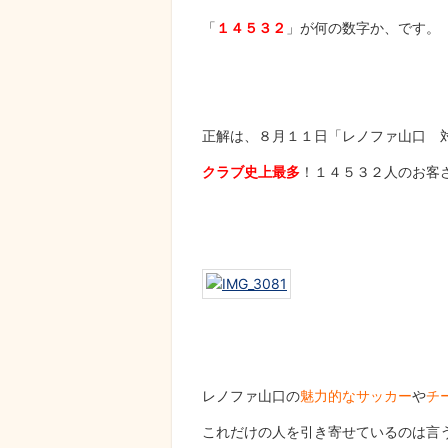
「
１４５３２
」が何の数字か、です。
正解は、８月１１日「レノファ山口 
クラブ史上最多
！１４５３２人のお客
レノファ山口の
魅力的なサッカー
や
チ
これだけの人を引き寄せているのは言