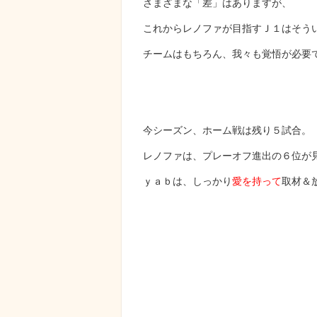
さまざまな「差」はありますが、
これからレノファが目指すＪ１はそう
チームはもちろん、我々も覚悟が必要
今シーズン、ホーム戦は残り５試合。
レノファは、プレーオフ進出の６位が
ｙａｂは、しっかり
愛を持って
取材＆