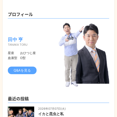
プロフィール
田中 亨
TANAKA TORU
星座
おひつじ座
血液型
O型
Q&Aを見る
最近の投稿
2026年07月07日(火)
イカと昆虫と私