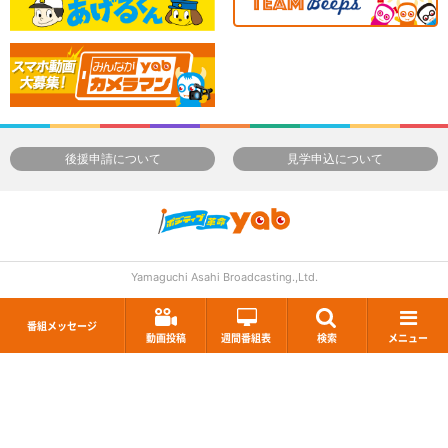
後援申請について
見学申込について
Yamaguchi Asahi Broadcasting.,Ltd.
番組メッセージ
動画投稿
週間番組表
検索
メニュー