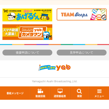
後援申請について
見学申込について
Yamaguchi Asahi Broadcasting.,Ltd.
番組メッセージ
動画投稿
週間番組表
検索
メニュー