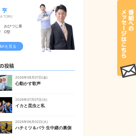
 亨
KA TORU
おひつじ座
型
O型
&Aを見る
の投稿
2026年08月07日(金)
心動かす歌声
2026年07月07日(火)
イカと昆虫と私
2026年06月02日(火)
ハチミツ＆バラ 生中継の裏側