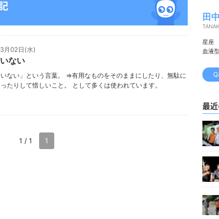
日記
田中
TANA
星座
03月02日(水)
血液
いない
Q
いない」という言葉。 ⇒有用なものをそのままにしたり、無駄に
ったりして惜しいこと。 として多くは使われています。
最近
1 / 1
1