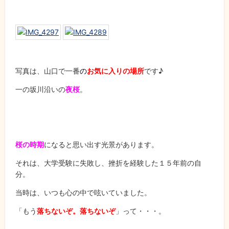
写真は、山口で一番
の
お気に入りの場所
です♪
一の坂川沿いの
夜桜
。
桜の時期
になると思い出す光景があります。
それは、大学受験に失敗し、挫折を経験した１５年前の自
分。
当時は、いつも心の中で呟いていました。
「もう
落ちないぞ。落ちないぞ
」って・・・。