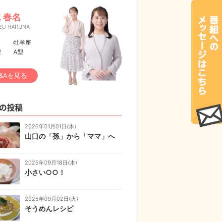
 春名
ZU HARUNA
牡羊座
型
A型
&Aを見る
の投稿
2026年01月01日(木)
山口の「孫」から「ママ」へ
2025年09月18日(木)
小さい○○！
2025年09月02日(火)
そうめんレシピ