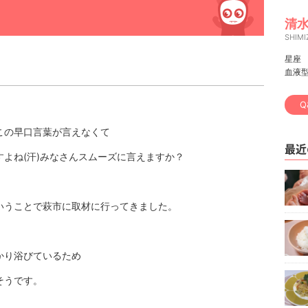
清水
SHIMI
星座
血液
Q
この早口言葉が言えなくて
最近
よね(汗)みなさんスムーズに言えますか？
いうことで萩市に取材に行ってきました。
かり浴びているため
そうです。