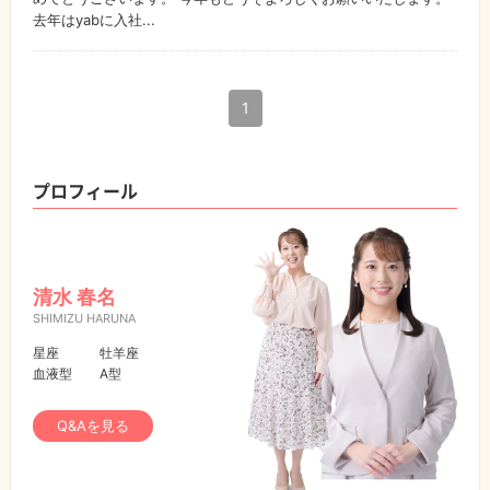
去年はyabに入社...
1
プロフィール
清水 春名
SHIMIZU HARUNA
星座
牡羊座
血液型
A型
Q&Aを見る