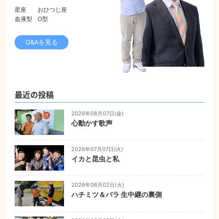
星座
おひつじ座
血液型
O型
Q&Aを見る
最近の投稿
2026年08月07日(金)
心動かす歌声
2026年07月07日(火)
イカと昆虫と私
2026年06月02日(火)
ハチミツ＆バラ 生中継の裏側