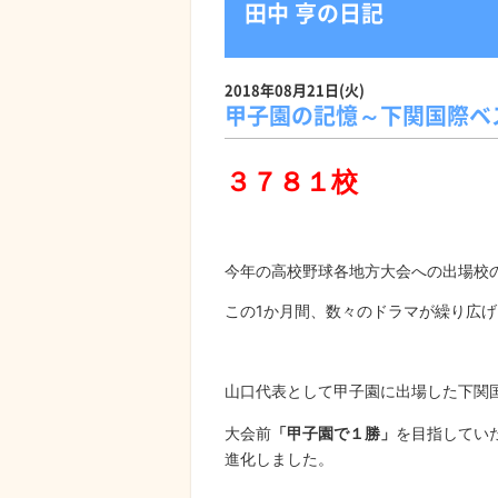
田中 亨の日記
2018年08月21日(火)
甲子園の記憶～下関国際ベ
３７８１校
今年の高校野球各地方大会への出場校
この1か月間、数々のドラマが繰り広
山口代表として甲子園に出場した下関
大会前
「甲子園で１勝」
を目指してい
進化しました。