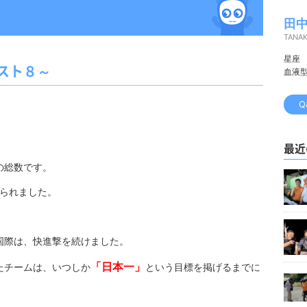
田中
TANA
星座
スト８～
血液
Q
最近
の総数です。
げられました。
国際は、快進撃を続けました。
「日本一」
たチームは、いつしか
という目標を掲げるまでに