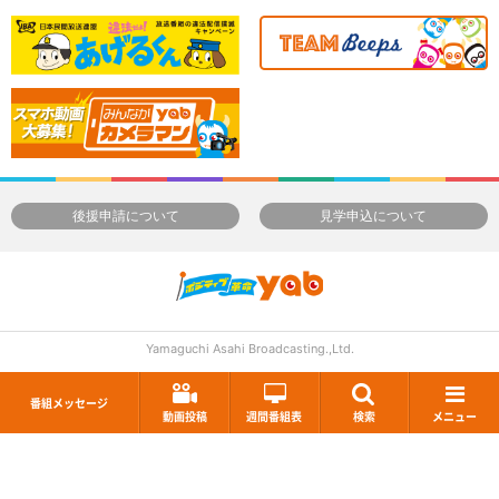
後援申請について
見学申込について
Yamaguchi Asahi Broadcasting.,Ltd.
番組メッセージ
動画投稿
週間番組表
検索
メニュー