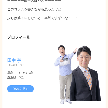
ーーーーー田中のぼやきーーーーー
このコラムを書きながら思ったけど
少しは筋トレしないと、本気でまずいな・・・
プロフィール
田中 亨
TANAKA TORU
星座
おひつじ座
血液型
O型
Q&Aを見る