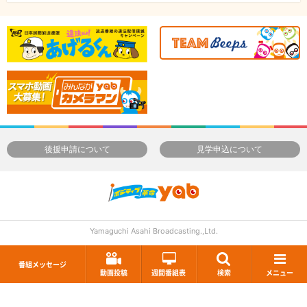
後援申請について
見学申込について
Yamaguchi Asahi Broadcasting.,Ltd.
番組メッセージ
動画投稿
週間番組表
検索
メニュー