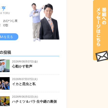
 亨
KA TORU
おひつじ座
型
O型
&Aを見る
の投稿
2026年08月07日(金)
心動かす歌声
2026年07月07日(火)
イカと昆虫と私
2026年06月02日(火)
ハチミツ＆バラ 生中継の裏側