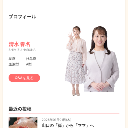
プロフィール
清水 春名
SHIMIZU HARUNA
星座
牡羊座
血液型
A型
Q&Aを見る
最近の投稿
2026年01月01日(木)
山口の「孫」から「ママ」へ