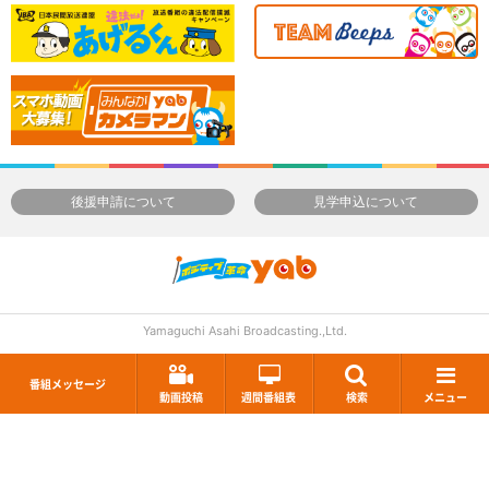
後援申請について
見学申込について
Yamaguchi Asahi Broadcasting.,Ltd.
番組メッセージ
動画投稿
週間番組表
検索
メニュー