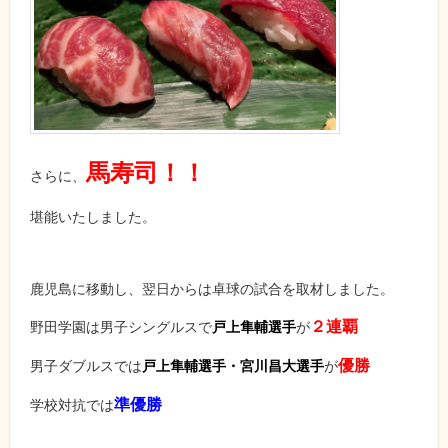
馬寿司！！
さらに、
堪能いたしました。
鹿児島に移動し、翌日からは卓球の試合を取材しました。
２連覇
野田学園は男子シングルスで
戸上隼輔選手
が
優勝
男子ダブルスでは
戸上隼輔選手・宮川昌大選手
が
準優勝
学校対抗では