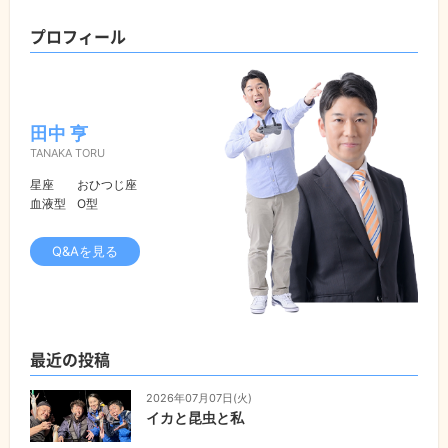
プロフィール
田中 亨
TANAKA TORU
星座
おひつじ座
血液型
O型
Q&Aを見る
最近の投稿
2026年07月07日(火)
イカと昆虫と私