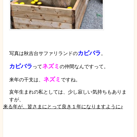
カピバラ
写真は秋吉台サファリランドの
。
カピバラ
ネズミ
って
の仲間なんですって。
ネズミ
来年の干支は、
ですね。
亥年生まれの私としては、少し寂しい気持ちもありま
すが、
来る年が、
皆さまにとって良き１年になりますように♪