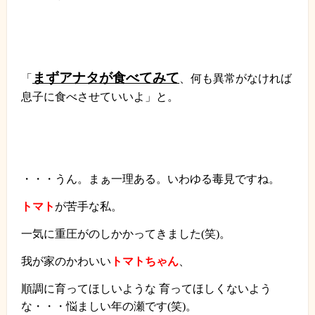
まずアナタが食べて
みて
「
、何も異常がなければ
息子に食べさせていいよ」と。
・・・うん。まぁ一理ある。いわゆる毒見ですね。
トマト
が苦手な私。
一気に重圧がのしかかってきました
(
笑
)
。
我が家のかわいい
トマトちゃん
、
順調に育ってほしいような 育ってほしくないよう
な・・・悩ましい
年の瀬です
(
笑
)
。