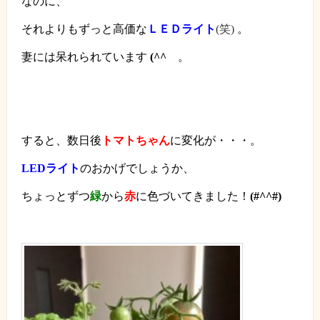
なのに、
それよりもずっと高価な
ＬＥＤライト
(笑)
。
妻には呆れられています
(^^
ゞ
。
すると、数日後
トマトちゃん
に変化が・・・。
LED
ライト
のおかげでしょうか、
ちょっとずつ
緑
から
赤
に色づいてきました！
(#^^#)