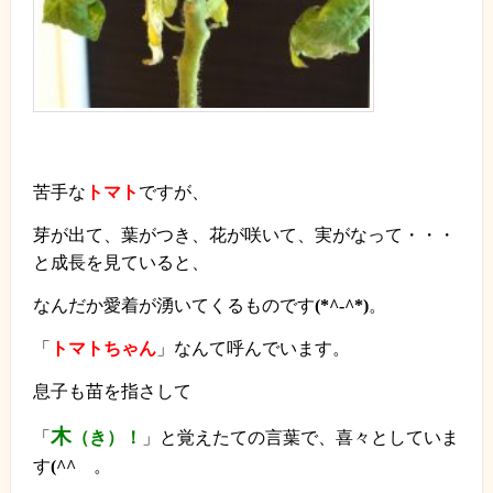
苦手な
トマト
ですが、
芽が出て、葉がつき、花が咲いて、実がなって・・・
と成長を見ていると、
なんだか愛着が湧いてくるものです
(*^-^*)
。
「
トマトちゃん
」なんて呼んでいます。
息子も苗を指さして
木
「
（き）！
」と覚えたての言葉で、喜々としていま
す
(^^
ゞ
。