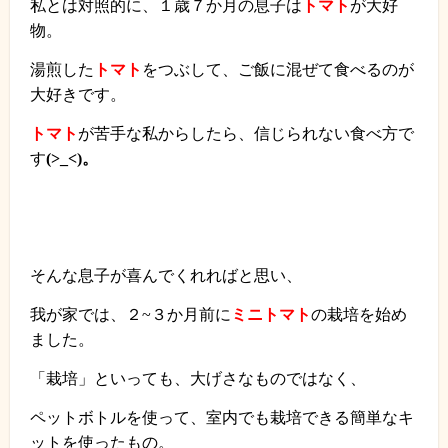
私とは対照的に、１歳７か月の息子は
トマト
が大好
物。
湯煎した
トマト
をつぶして、ご飯に混ぜて食べるのが
大好きです。
トマト
が苦手な私からしたら、信じられない食べ方で
す
(>_<)。
そんな息子が喜んでくれればと思い、
我が家では、２
~
３か月前に
ミニトマト
の栽培を始め
ました。
「栽培」といっても、大げさなものではなく、
ペットボトルを使って、室内でも栽培できる簡単なキ
ットを使ったもの。