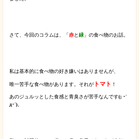
さて、今回のコラムは、
「
赤
と
緑
」の食べ物のお話。
私は基本的に食べ物の好き嫌いはありませんが、
トマト
唯一苦手な食べ物があります。それが
！
あのジュルッとした食感と青臭さが苦手なんです
(;
･
`
д･´
)
。