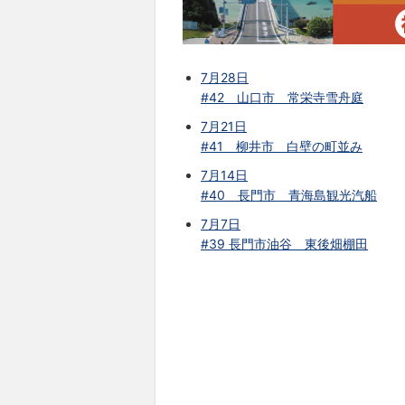
7月28日
#42 山口市 常栄寺雪舟庭
7月21日
#41 柳井市 白壁の町並み
7月14日
#40 長門市 青海島観光汽船
7月7日
#39 長門市油谷 東後畑棚田