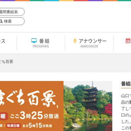
週間番組表
検索
ース
番組
アナウンサー
PROGRAMS
ANNOUNCER
まぐち百景
番組
山口
品の
了し
口の
した
この