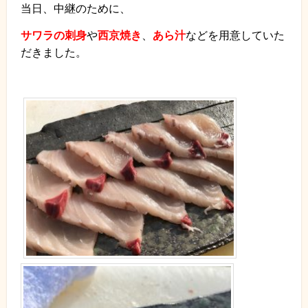
当日、中継のために、
サワラの刺身
や
西京焼き
、
あら汁
などを用意していた
だきました。