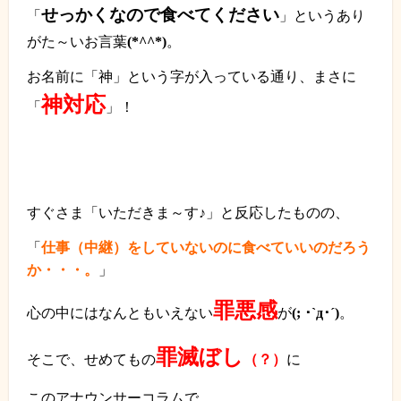
せっかくなので食べてください
「
」というあり
がた～いお言葉
(*^^*)
。
お名前に「神」という字が入っている通り、まさに
神対応
「
」！
すぐさま「いただきま～す♪」と反応したものの、
「
仕事（中継）をしていないのに食べていいのだろう
か・・・。
」
罪悪感
心の中にはなんともいえない
が
(;
･
`
д･´
)
。
罪滅ぼし
そこで、せめてもの
（？）
に
このアナウンサーコラムで、