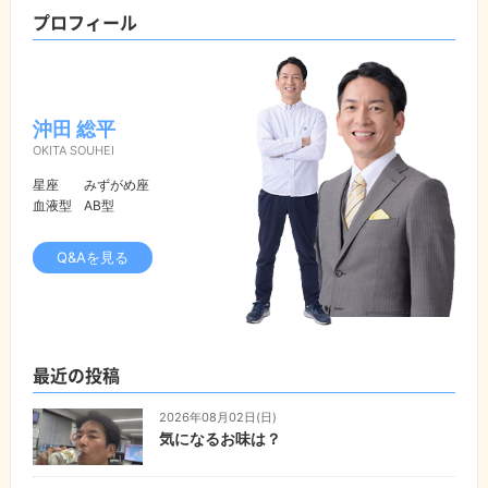
プロフィール
沖田 総平
OKITA SOUHEI
星座
みずがめ座
血液型
AB型
Q&Aを見る
最近の投稿
2026年08月02日(日)
気になるお味は？