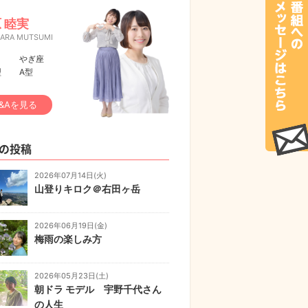
 睦実
HARA MUTSUMI
やぎ座
型
A型
&Aを見る
の投稿
2026年07月14日(火)
山登りキロク＠右田ヶ岳
2026年06月19日(金)
梅雨の楽しみ方
2026年05月23日(土)
朝ドラ モデル 宇野千代さん
の人生