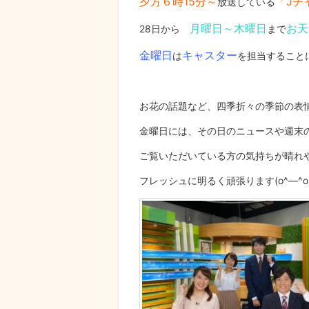
夕方６時15分～
「Jチ
放送している
月曜日～木曜日
お天
28日から
まで
金曜日
キャスター
は
を担当すること
お花の話題など、四季折々の季節の表
金曜日には、その日のニュースや週末
ご覧いただいている方の気持ちが晴れ
フレッシュに明るく頑張ります(o^―^o