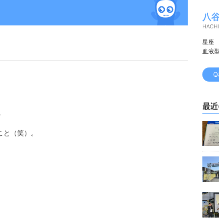
八谷
HACHI
星座
血液
Q
最近
。
こと（笑）。