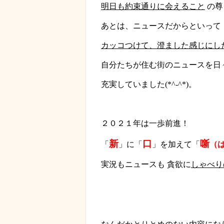
明日も約束通りに会えること
の尊
あとは、ニュースだからといって
カッコつけて、澄ました感じにし
自分たちが住む街のニュースを日
充実していました(*^-^*)。
２０２１年は一歩前進！
新
口
噺
「
」に「
」を加えて「
（
実況もニュースも
貪欲に
しゃべり