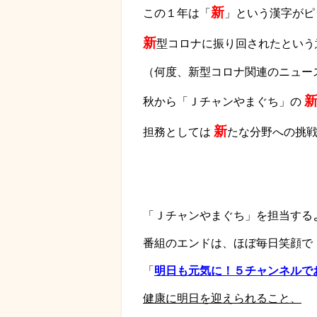
新
この１年は「
」という漢字がピ
新
型コロナに振り回されたという
（何度、新型コロナ関連のニュー
秋から「Ｊチャンやまぐち」の
新
担務としては
たな分野への挑
「Ｊチャンやまぐち」を担当する
番組のエンドは、ほぼ毎日笑顔で
「
明日も元気に！５チャンネルで
健康に
明日を迎えられること、