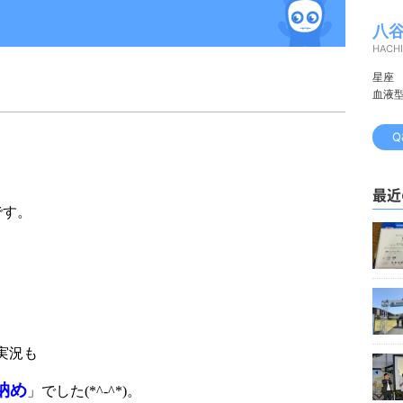
八谷
HACHI
星座
血液
Q
最近
です。
実況も
納め
」でした
(*^-^*)
。