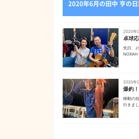
2020年6月の田中 亨の
2020年
卓球応
先日、
NOXA
2020年
爆釣！
移動の
行きまし