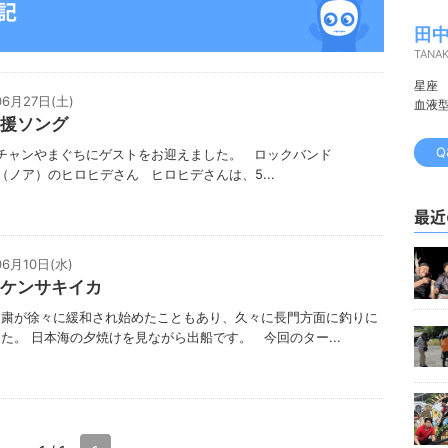
日記
田中
TANA
星座
06月27日(土)
血液
援ソング
Q
Jチャンやまぐちにゲストをお迎えました。 ロックバンド
H（ノア）のヒロヒデさん ヒロヒデさんは、5...
最近
06月10日(水)
ケンサキイカ
自粛が徐々に緩和され始めたこともあり、久々に長門方面に釣りに
た。 日本海の夕焼けを見ながら出船です。 今回のター...