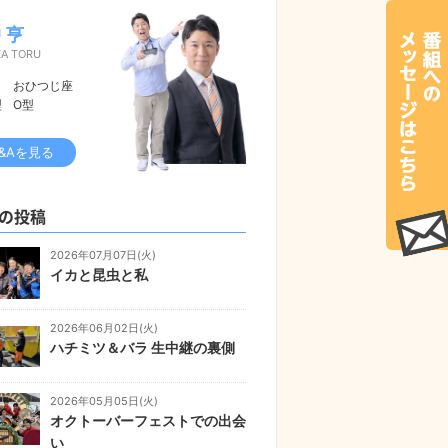
 亨
KA TORU
おひつじ座
型
O型
&Aを見る
の投稿
2026年07月07日(火)
イカと昆虫と私
2026年06月02日(火)
ハチミツ＆バラ 生中継の裏側
2026年05月05日(火)
オクトーバーフェストでの出会
い