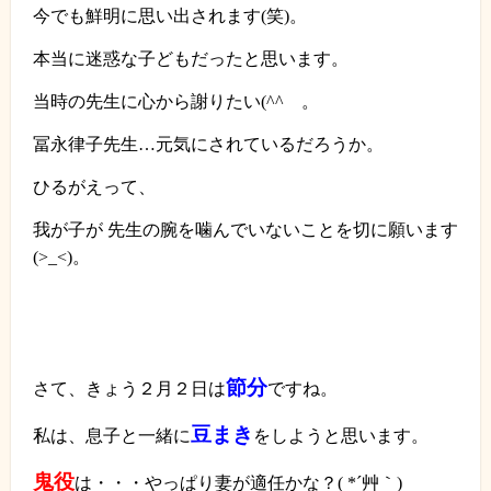
今でも鮮明に思い出されます
(
笑
)
。
本当に迷惑な子どもだったと思います。
当時の先生に心から謝りたい
(^^
ゞ。
冨永律子先生…元気にされているだろうか。
ひるがえって、
我が子が 先生の腕を噛んでいないことを切に願います
(>_<)
。
節分
さて、きょう２月２日は
ですね。
豆まき
私は、息子と一緒に
をしようと思います。
鬼役
は・・・やっぱり妻が適任かな？
( *
´艸｀
)