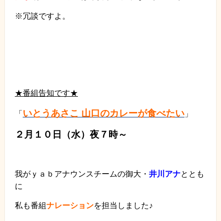
※冗談ですよ。
★番組告知です★
いとうあさこ 山口のカレーが食べたい
「
」
２月１０日（水）夜７時～
我がｙａｂアナウンスチームの御大・
井川アナ
ととも
に
私も番組
ナレーション
を担当しました♪