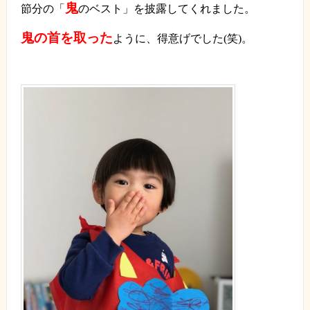
鬼
節分の「
のベスト」を披露してくれました。
鬼の首を取った
ように、得意げでした
(
笑
)
。