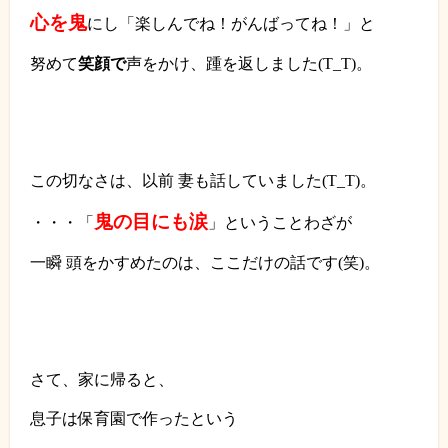
心を
鬼
にし「楽しんでね！がんばってね！」と
努めて
笑顔で
声をかけ、踵を返しました
(T_T)
。
この切なさは、以前 妻も話していました
(T_T)
。
鬼の目にも涙
・・・「
」ということわざが
一瞬 頭をかすめたのは、ここだけの話です
(
笑
)
。
さて、家に帰ると、
息子は保育園で作ったという