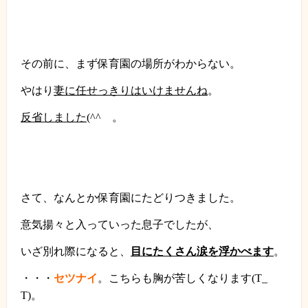
その前に、まず
保育園の場所がわからない
。
やはり
妻に任せっきりはいけませんね
。
反省しました
(^^
ゞ。
さて、なんとか保育園にたどりつきました。
意気揚々と入っていった息子でしたが、
いざ別れ際になると、
目にたくさん涙を浮かべます
。
・・・
セツナイ
。
こちらも胸が苦しくなります
(T_
T)。