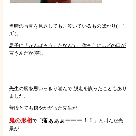
当時の写真を見返しても、泣いているものばかり
(
；ﾟ
Дﾟ
)
。
息子に「がんばろう」だなんて、偉そうに…どの口が
言うんだか
(
笑
)
。
先生の腕を思いっきり噛んで 脱走を謀ったこともあり
ました
。
普段とても穏やかだった先生が、
鬼の形相
痛ぁぁぁーーー！！
で「
」と叫んだ光
景が