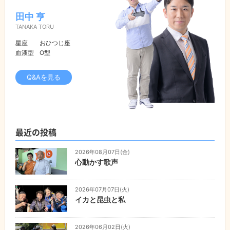
田中 亨
TANAKA TORU
星座
おひつじ座
血液型
O型
Q&Aを見る
最近の投稿
2026年08月07日(金)
心動かす歌声
2026年07月07日(火)
イカと昆虫と私
2026年06月02日(火)