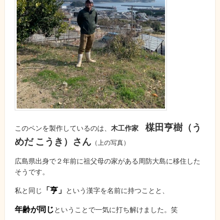
楳田亨樹（う
このペンを製作しているのは、
木工作家
めだ こうき）さん
（上の写真）
広島県出身で２年前に祖父母の家がある周防大島に移住した
そうです。
「亨」
私と同じ
という漢字を名前に持つことと、
年齢が同じ
ということで一気に打ち解けました。笑