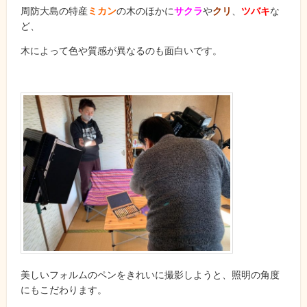
周防大島の特産
ミカン
の木のほかに
サクラ
や
クリ
、
ツバキ
な
ど、
木によって色や質感が異なるのも面白いです。
美しいフォルムのペンをきれいに撮影しようと、照明の角度
にもこだわります。