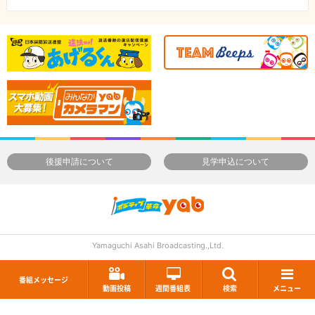
後援申請について
見学申込について
Yamaguchi Asahi Broadcasting.,Ltd.
番組メッセージ
動画投稿
週間番組表
検索
メニュー