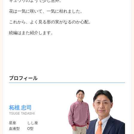
キュウリのようで少し意外。
花は一気に咲いて、一気に枯れました。
これから、よく見る形の実がなるのか心配。
続編はまた紹介します。
プロフィール
柘植 忠司
TSUGE TADASHI
星座
しし座
血液型
O型