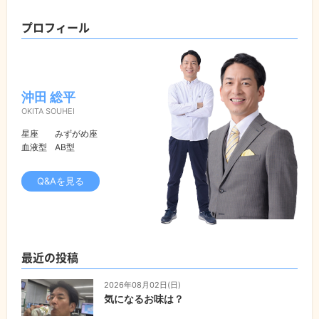
プロフィール
沖田 総平
OKITA SOUHEI
星座
みずがめ座
血液型
AB型
Q&Aを見る
最近の投稿
2026年08月02日(日)
気になるお味は？