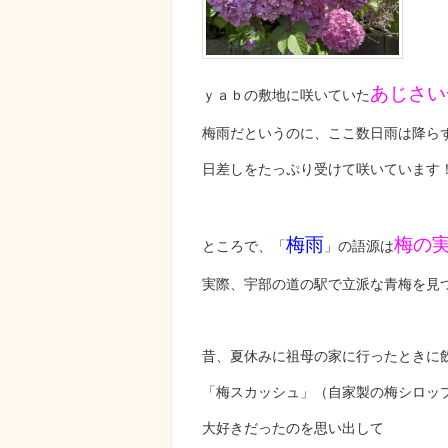
あじさい
ｙａｂの敷地に咲いていた
梅雨だというのに、ここ数日雨は降
日差しをたっぷり受けて咲いています
梅雨
梅の
ところで、「
」の語源は
実際、宇部の道の駅で立派な青梅を見
昔、夏休みに祖母の家に行ったときに
「梅スカッシュ」（自家製の梅シロッ
大好きだったのを思い出して