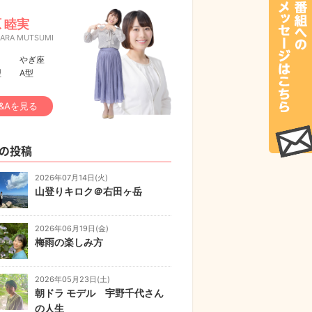
 睦実
HARA MUTSUMI
やぎ座
型
A型
&Aを見る
の投稿
2026年07月14日(火)
山登りキロク＠右田ヶ岳
2026年06月19日(金)
梅雨の楽しみ方
2026年05月23日(土)
朝ドラ モデル 宇野千代さん
の人生