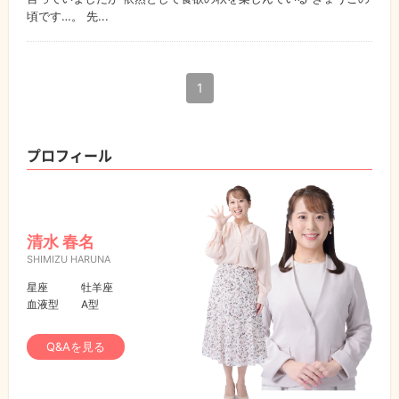
頃です…。 先...
1
プロフィール
清水 春名
SHIMIZU HARUNA
星座
牡羊座
血液型
A型
Q&Aを見る