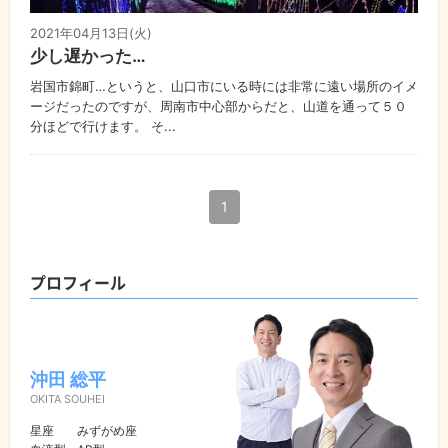
2021年04月13日(火)
少し遅かった…
岩国市錦町…というと、山口市にいる時には非常に遠い場所のイメ
ージだったのですが、周南市中心部からだと、山道を通って５０
分ほどで行けます。 そ...
1
プロフィール
沖田 総平
OKITA SOUHEI
星座
みずがめ座