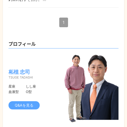
1
プロフィール
柘植 忠司
TSUGE TADASHI
星座
しし座
血液型
O型
Q&Aを見る