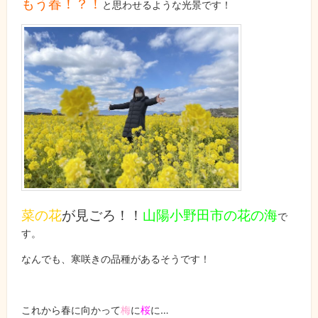
もう春！？！
と思わせるような光景です！
菜の花
が見ごろ！！
山陽小野田市の花の海
で
す。
なんでも、寒咲きの品種があるそうです！
これから春に向かって
梅
に
桜
に…