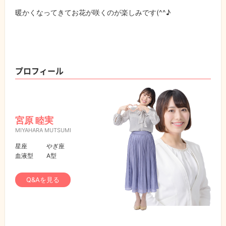
暖かくなってきてお花が咲くのが楽しみです(^^♪
プロフィール
宮原 睦実
MIYAHARA MUTSUMI
星座
やぎ座
血液型
A型
Q&Aを見る