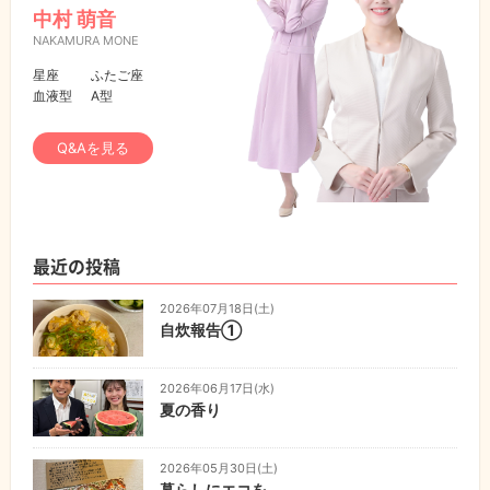
中村 萌音
NAKAMURA MONE
星座
ふたご座
血液型
A型
Q&Aを見る
最近の投稿
2026年07月18日(土)
自炊報告①
2026年06月17日(水)
夏の香り
2026年05月30日(土)
暮らしにエコを