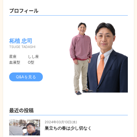
プロフィール
柘植 忠司
TSUGE TADASHI
星座
しし座
血液型
O型
Q&Aを見る
最近の投稿
2024年03月13日(水)
巣立ちの春は少し切なく