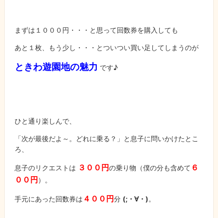
まずは１０００円・・・と思って回数券を購入しても
あと１枚、もう少し・・・とついつい買い足してしまうのが
ときわ遊園地の魅力
です♪
ひと通り楽しんで、
「次が最後だよ～。どれに乗る？」と息子に問いかけたとこ
ろ、
３００円
６
息子のリクエストは
の乗り物（僕の分も含めて
００円
）。
４００円
手元にあった回数券は
分
(;・∀・)
。