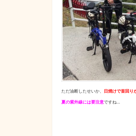
ただ油断したせいか、
日焼けで首回り
夏の紫外線には要注意
ですね…