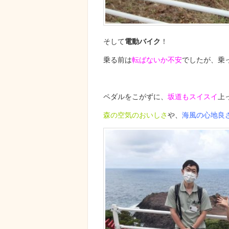
そして
電動バイク
！
乗る前は
転ばないか不安
でしたが、乗
ペダルをこがずに、
坂道もスイスイ
上
森の空気のおいしさ
や、
海風の心地良