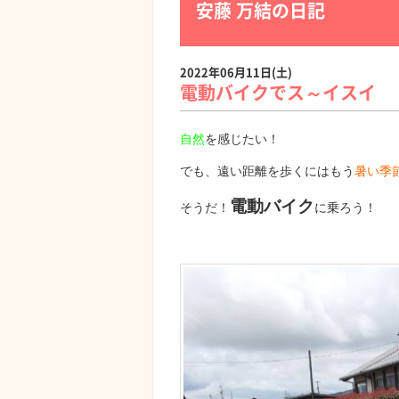
安藤 万結の日記
2022年06月11日(土)
電動バイクでス～イスイ
自然
を感じたい！
でも、遠い距離を歩くにはもう
暑い季
電動バイク
そうだ！
に乗ろう！