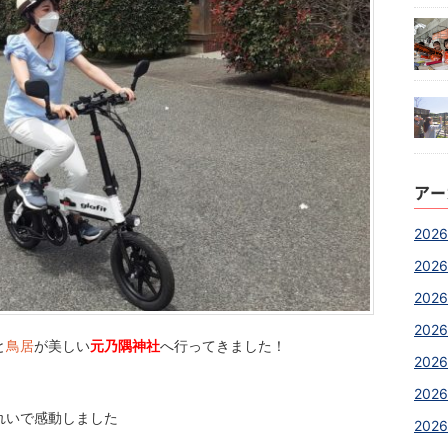
アー
2026
2026
2026
2026
と
鳥居
が美しい
元乃隅神社
へ行ってきました！
2026
2026
れいで感動しました
2026