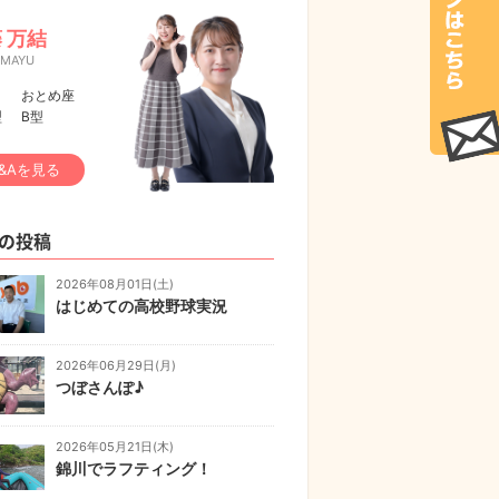
 万結
 MAYU
おとめ座
型
B型
&Aを見る
の投稿
2026年08月01日(土)
はじめての高校野球実況
2026年06月29日(月)
つぼさんぽ♪
2026年05月21日(木)
錦川でラフティング！