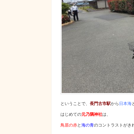
ということで、
長門古市駅
から
日本海
はじめての
元乃隅神社
は、
鳥居の赤
と
海の青
のコントラストがき