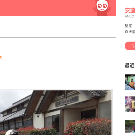
安藤
ANDO
星座
血液
Q
節…
最近