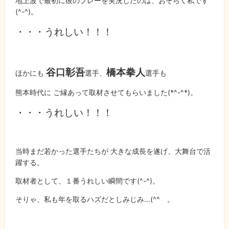
地上波で最初に彼のプレーを実況したのは、おそらく私です
(^-^)
。
・・・うれしい！！！
谷口彰吾
橋本拳人
ほかにも
選手、
選手も
熊本時代に ご縁あって取材させてもらいました
(*^-^*)
。
・・・うれしい！！！
当時まだ若かった選手たちが 大きな成長を遂げ、大舞台で活
躍する。
取材者として、１番うれしい瞬間です
(^-^)
。
そりゃ、私も年を取るハズだとしみじみ…
(^^
ゞ。