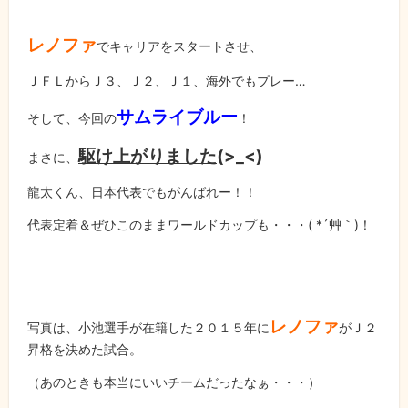
レノファ
でキャリアをスタートさせ、
ＪＦＬからＪ３、Ｊ２、Ｊ１、海外でもプレー…
サムライブルー
そして、今回の
！
駆け上がりました
(>_<)
まさに、
龍太くん、日本代表でもがんばれー！！
代表定着＆ぜひこのままワールドカップも・・・
( *
´艸｀
)
！
レノファ
写真は、小池選手が在籍した２０１５年に
がＪ２
昇格を決めた試合。
（あのときも本当にいいチームだったなぁ・・・）