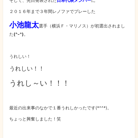
そして、先日発表された
日本代表メンバー
に
２０１６年まで３年間レノファでプレーした
小池龍太
選手（横浜Ｆ・マリノス）が初選出されまし
た
(^-^)
。
うれしい！
うれしい！！
うれし～い！！！
最近の出来事のなかで１番うれしかったです
(*^^*)
。
ちょっと興奮しました！笑