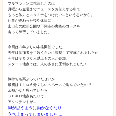
フルマラソンに挑戦したのは
月曜から金曜までニュースをお伝えする中で
もっと体力とスタミナをつけたい…という思いから。
仕事が終わった後や休日に
山口市の維新公園や下関市の実際のコースを
走って練習していました。
今回は３年ぶりの本格開催でした。
去年は参加者を半数くらいに調整して実施されましたが
今年は８０００人以上もの人が参加。
スタート地点では、人の多さに圧倒されました！
気持ちも高ぶっていたせいか
最初は１キロ６分くらいのペースで進んでいたので
余裕かなと思っていたら
３０キロ地点あたりで
アクシデントが…。
脚が思うように動かなくなり
立ち止まってしまいました…。