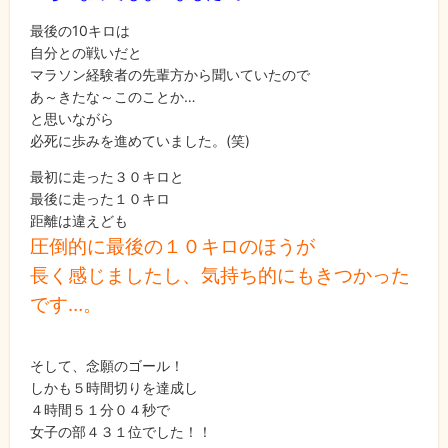
最後の10キロは
自分との戦いだと
マラソン経験者の先輩方から聞いていたので
あ～きたな～このことか…
と思いながら
必死に歩みを進めていました。(笑)
最初に走った３０キロと
最後に走った１０キロ
距離は違えども
圧倒的に最後の１０キロのほうが
長く感じましたし、気持ち的にもきつかった
です…。
そして、念願のゴール！
しかも５時間切りを達成し
４時間５１分０４秒で
女子の部４３１位でした！！