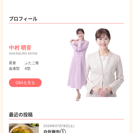
プロフィール
中村 萌音
NAKAMURA MONE
星座
ふたご座
血液型
A型
Q&Aを見る
最近の投稿
2026年07月18日(土)
自炊報告①