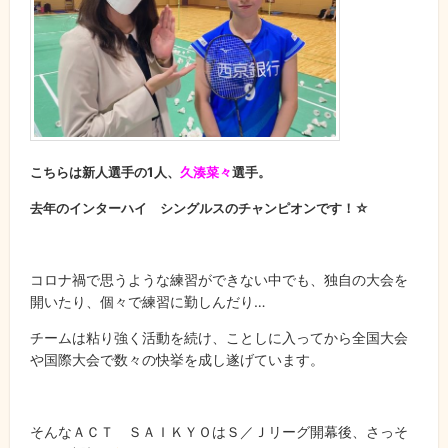
こちらは新人選手の1人、
久湊菜々
選手。
去年のインターハイ シングルスのチャンピオンです！☆
コロナ禍で思うような練習ができない中でも、独自の大会を
開いたり、個々で練習に勤しんだり…
チームは粘り強く活動を続け、ことしに入ってから全国大会
や国際大会で数々の快挙を成し遂げています。
そんなＡＣＴ ＳＡＩＫＹＯはＳ／Ｊリーグ開幕後、さっそ