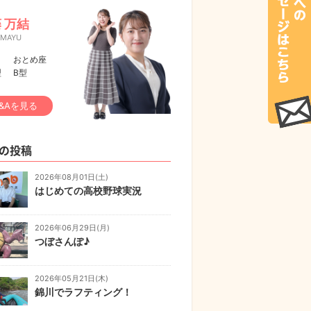
 万結
 MAYU
おとめ座
型
B型
&Aを見る
の投稿
2026年08月01日(土)
はじめての高校野球実況
2026年06月29日(月)
つぼさんぽ♪
2026年05月21日(木)
錦川でラフティング！