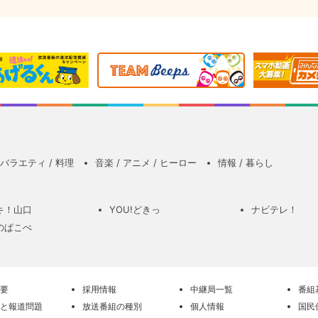
バラエティ / 料理
音楽 / アニメ / ヒーロー
情報 / 暮らし
キ！山口
YOU!どきっ
ナビテレ！
のぱこぺ
要
採用情報
中継局一覧
番組
と報道問題
放送番組の種別
個人情報
国民