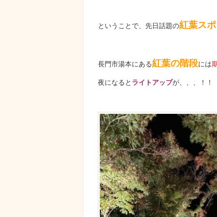
紅葉スポ
ということで、先日話題の
紅葉の階段
長門市湯本にある
には
夜になると
ライトアップ
が、、、！！