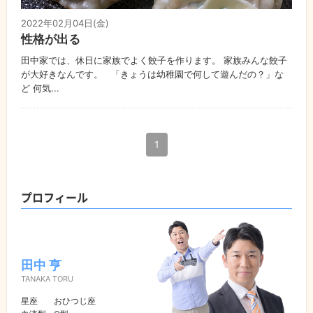
2022年02月04日(金)
性格が出る
田中家では、休日に家族でよく餃子を作ります。 家族みんな餃子
が大好きなんです。 「きょうは幼稚園で何して遊んだの？」な
ど 何気...
1
プロフィール
田中 亨
TANAKA TORU
星座
おひつじ座