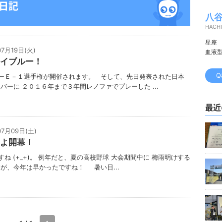
の日記
八谷
HACHI
星座
07月19日(火)
血液
イブルー！
Q
ーＥ－１選手権が開催されます。 そして、先日発表された日本
バーに ２０１６年まで３年間レノファでプレーした ...
最近
07月09日(土)
よ開幕！
ね (+_+)。 例年だと、夏の高校野球 大会期間中に 梅雨明けする
が、今年は早かったですね！ 暑い日...