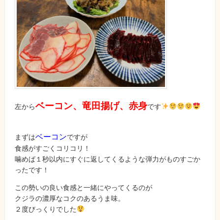
ベーコン、竜田揚げ、赤身
左から
です
ベーコン
まずは
ですが
食感がすごくコリコリ！
噛めば１秒以内にすぐに返してくるような弾力がものすごか
ったです！
この勢いの良い食感と一緒にやってくるのが
クジラの濃厚なコクのあるうま味。
２度びっくりでした