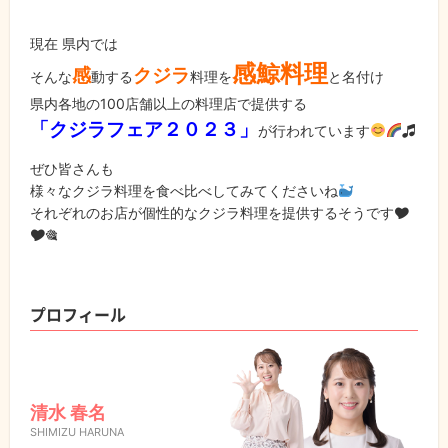
現在 県内では
感鯨料理
感
クジラ
そんな
動する
料理を
と名付け
県内各地の100店舗以上の料理店で提供する
「クジラフェア２０２３」
が行われています
🎜
ぜひ皆さんも
様々なクジラ料理を食べ比べしてみてくださいね
それぞれのお店が個性的なクジラ料理を提供するそうです🎔
🎔🎕
プロフィール
清水 春名
SHIMIZU HARUNA