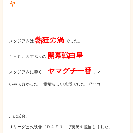
ャ
熱狂の渦
スタジアムは
でした。
開幕戦白星
１－０。３年ぶりの
！
ヤマグチ一番
スタジアムに響く「
」♪
いやぁ良かった！ 素晴らしい光景でした！
(*^^*)
この試合、
Ｊリーグ公式映像（ＤＡＺＮ）で実況を担当しました。