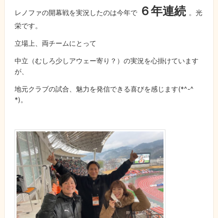
６年連続
レノファの開幕戦を実況したのは今年で
。光
栄です。
立場上、両チームにとって
中立（むしろ少しアウェー寄り？）の実況を心掛けています
が、
地元クラブの試合、魅力を発信できる喜びを感じます
(*^-^
*)
。