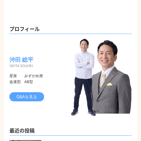
プロフィール
沖田 総平
OKITA SOUHEI
星座
みずがめ座
血液型
AB型
Q&Aを見る
最近の投稿