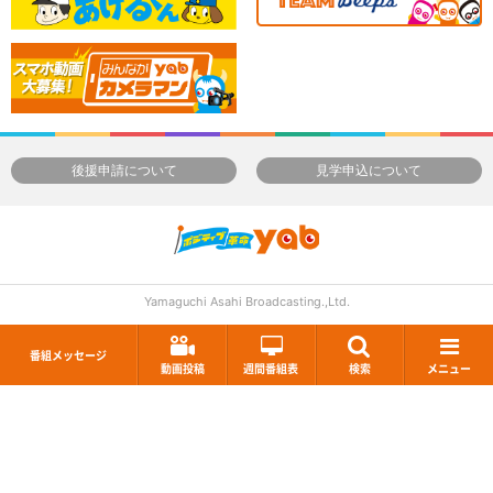
後援申請について
見学申込について
Yamaguchi Asahi Broadcasting.,Ltd.
番組メッセージ
動画投稿
週間番組表
検索
メニュー