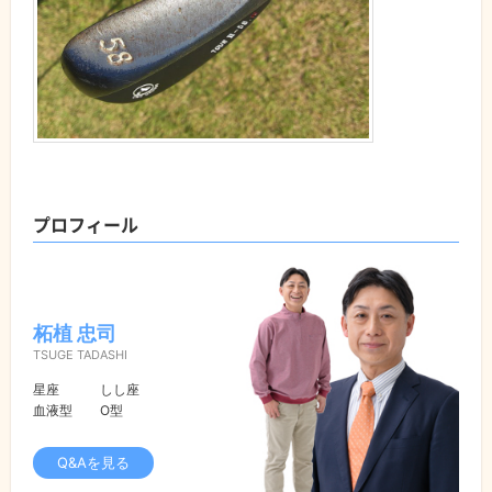
プロフィール
柘植 忠司
TSUGE TADASHI
星座
しし座
血液型
O型
Q&Aを見る