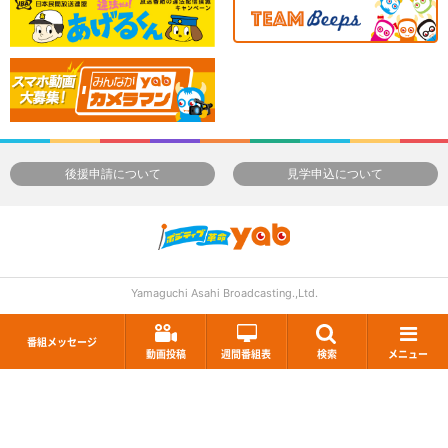
後援申請について
見学申込について
Yamaguchi Asahi Broadcasting.,Ltd.
番組メッセージ
動画投稿
週間番組表
検索
メニュー