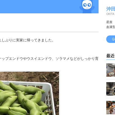
沖田
OKITA
星座
血液
Q
久しぶりに実家に帰ってきました。
。
最近
ナップエンドウやウスイエンドウ、ソラマメなどがしっかり育