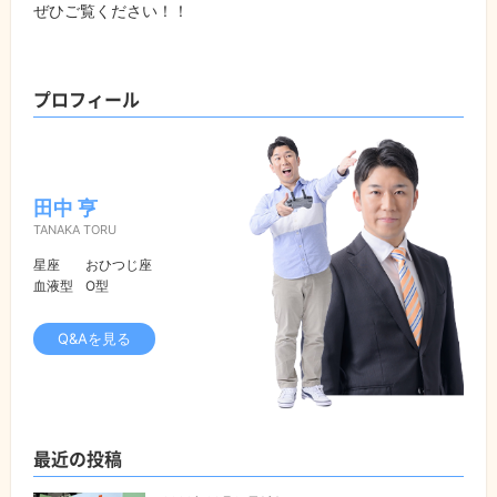
ぜひご覧ください！！
プロフィール
田中 亨
TANAKA TORU
星座
おひつじ座
血液型
O型
Q&Aを見る
最近の投稿