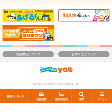
後援申請について
見学申込について
Yamaguchi Asahi Broadcasting.,Ltd.
番組メッセージ
動画投稿
週間番組表
検索
メニュー