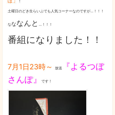
ぽ」
！
土曜日のどき生らいぶでも人気コーナーなのですが…！！！
な
んと
な
な
…！！！
番組になりました！！
『よるつぼ
7月1日23時～
放送
さんぽ』
です！