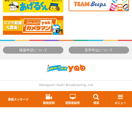
後援申請について
見学申込について
Yamaguchi Asahi Broadcasting.,Ltd.
番組メッセージ
動画投稿
週間番組表
検索
メニュー