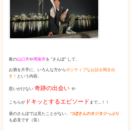
夜の
山口市
や
周南市
を “さんぽ” して、
お酒を片手に、いろんな方から
ポジティブなお話を聞き出
す！
という内容。
奇跡の出会い
思いがけない
や
ドキッとするエピソード
こちらが
まで…！！
昼のさんぽでは見たことがない、
つぼさんのタジタジっぷり
も必見です（笑）