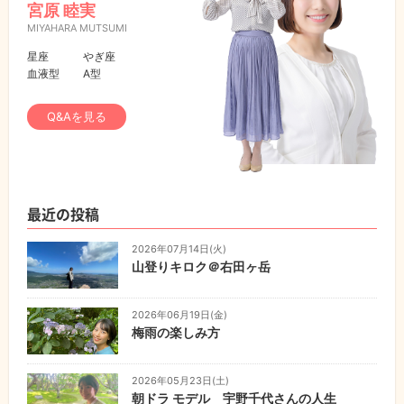
宮原 睦実
MIYAHARA MUTSUMI
星座
やぎ座
血液型
A型
Q&Aを見る
最近の投稿
2026年07月14日(火)
山登りキロク＠右田ヶ岳
2026年06月19日(金)
梅雨の楽しみ方
2026年05月23日(土)
朝ドラ モデル 宇野千代さんの人生